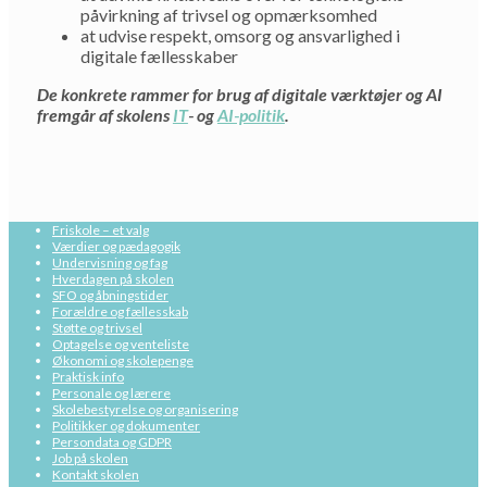
påvirkning af trivsel og opmærksomhed
at udvise respekt, omsorg og ansvarlighed i
digitale fællesskaber
De konkrete rammer for brug af digitale værktøjer og AI
fremgår af skolens
IT
‑ og
AI‑politik
.
Friskole – et valg
Værdier og pædagogik
Undervisning og fag
Hverdagen på skolen
SFO og åbningstider
Forældre og fællesskab
Støtte og trivsel
Optagelse og venteliste
Økonomi og skolepenge
Praktisk info
Personale og lærere
Skolebestyrelse og organisering
Politikker og dokumenter
Persondata og GDPR
Job på skolen
Kontakt skolen