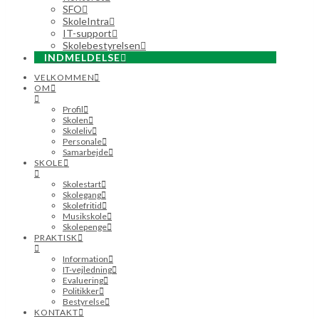
SFO
SkoleIntra
IT-support
Skolebestyrelsen
INDMELDELSE
VELKOMMEN
OM
Profil
Skolen
Skoleliv
Personale
Samarbejde
SKOLE
Skolestart
Skolegang
Skolefritid
Musikskole
Skolepenge
PRAKTISK
Information
IT-vejledning
Evaluering
Politikker
Bestyrelse
KONTAKT