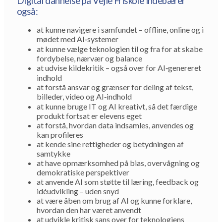
Digital dannelse på Vejle Friskole indebærer
også:
at kunne navigere i samfundet – offline, online og i
mødet med AI‑systemer
at kunne vælge teknologien til og fra for at skabe
fordybelse, nærvær og balance
at udvise kildekritik – også over for AI‑genereret
indhold
at forstå ansvar og grænser for deling af tekst,
billeder, video og AI‑indhold
at kunne bruge IT og AI kreativt, så det færdige
produkt fortsat er elevens eget
at forstå, hvordan data indsamles, anvendes og
kan profileres
at kende sine rettigheder og betydningen af
samtykke
at have opmærksomhed på bias, overvågning og
demokratiske perspektiver
at anvende AI som støtte til læring, feedback og
idéudvikling – uden snyd
at være åben om brug af AI og kunne forklare,
hvordan den har været anvendt
at udvikle kritisk sans over for teknologiens