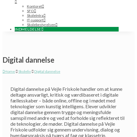
Kontoret
SFO
SkoleIntra
IT-support
Skolebestyrelsen
INDMELDELSE
Digital dannelse
Home
Skoleliv
Digital dannelse
Digital dannelse på Vejle Friskole handler om at kunne
deltage ansvarligt, kritisk og værdibaseret i digitale
fællesskaber – både online, offline og i mødet med
teknologier som kunstig intelligens. Elever udvikler
digital dannelse gennem trygge og meningsfulde
samspil med andre og ved at forholde sig reflekteret til
de teknologier, de møder. Digital dannelse på Vejle
Friskole udfolder sig gennem undervisning, dialog og
hverdagspraksis på tværs af fag og klassetrin.