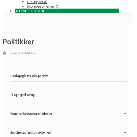
IT-support
Skolebestyrelsen
INDMELDELSE
Politikker
Home
Politikker
Pædagogik, trivsel og elevliv
+
IT og digitalisering
+
Kommunikation og samarbejde
+
Sundhed, adfærd og sikkerhed
+