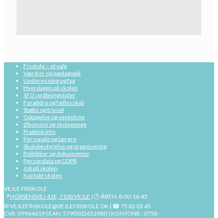
Friskole – et valg
Værdier og pædagogik
Undervisning og fag
Hverdagen på skolen
SFO og åbningstider
Forældre og fællesskab
Støtte og trivsel
Optagelse og venteliste
Økonomi og skolepenge
Praktisk info
Personale og lærere
Skolebestyrelse og organisering
Politikker og dokumenter
Persondata og GDPR
Job på skolen
Kontakt skolen
VEJLE FRISKOLE
📍
HORSENSVEJ 41E, 7100 VEJLE
| 🕒 ÅBEN: 8.00-16.45
✉ VEJLEFRISKOLE@VEJLEFRISKOLE.DK | ☎ 75 82 03 45
CVR: 39964619 | EAN: 5790002652080 | KONTONR.: 0758-