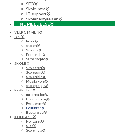
SFO
SkoleIntra
IT-support
Skolebestyrelsen
INDMELDELSE
VELKOMMEN
OM
Profil
Skolen
Skoleliv
Personale
Samarbejde
SKOLE
Skolestart
Skolegang
Skolefritid
Musikskole
Skolepenge
PRAKTISK
Information
IT-vejledning
Evaluering
Politikker
Bestyrelse
KONTAKT
Kontoret
SFO
SkoleIntra