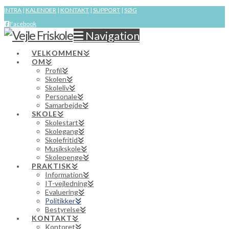
INTRA
|
KALENDER
|
KONTAKT
|
SUPPORT
|
SØG
Facebook
Navigation
VELKOMMEN
OM
Profil
Skolen
Skoleliv
Personale
Samarbejde
SKOLE
Skolestart
Skolegang
Skolefritid
Musikskole
Skolepenge
PRAKTISK
Information
IT-vejledning
Evaluering
Politikker
Bestyrelse
KONTAKT
Kontoret