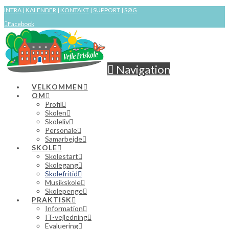
INTRA
|
KALENDER
|
KONTAKT
|
SUPPORT
|
SØG
Facebook
Navigation
VELKOMMEN
OM
Profil
Skolen
Skoleliv
Personale
Samarbejde
SKOLE
Skolestart
Skolegang
Skolefritid
Musikskole
Skolepenge
PRAKTISK
Information
IT-vejledning
Evaluering