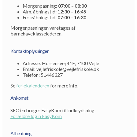
Morgenpasning:
07:00 – 08:00
Alm. åbningstid
: 12:30 – 16:45
Ferieåbningstid
: 07:00 – 16:30
Morgenpasningen varetages af
børnehaveklasselederen.
Kontaktoplysninger
Adresse: Horsensvej 41E, 7100 Vejle
Email: vejlefriskole@vejlefriskole.dk
Telefon: 51446327
Se
feriekalenderen
for mere info.
Ankomst
SFO’en bruger EasyKom til indkrydsning.
Forældre login EasyKom
Afhentning