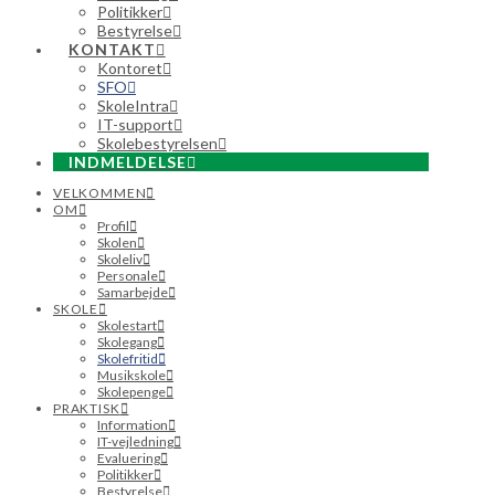
Politikker
Bestyrelse
KONTAKT
Kontoret
SFO
SkoleIntra
IT-support
Skolebestyrelsen
INDMELDELSE
VELKOMMEN
OM
Profil
Skolen
Skoleliv
Personale
Samarbejde
SKOLE
Skolestart
Skolegang
Skolefritid
Musikskole
Skolepenge
PRAKTISK
Information
IT-vejledning
Evaluering
Politikker
Bestyrelse