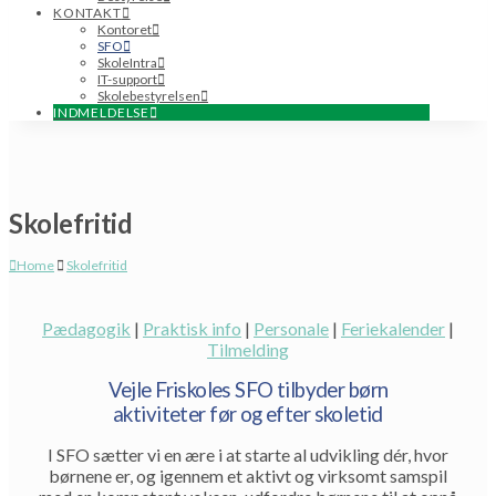
KONTAKT
Kontoret
SFO
SkoleIntra
IT-support
Skolebestyrelsen
INDMELDELSE
Skolefritid
Home
Skolefritid
Pædagogik
|
Praktisk info
|
Personale
|
Feriekalender
|
Tilmelding
Vejle Friskoles SFO tilbyder børn
aktiviteter før og efter skoletid
I SFO sætter vi en ære i at starte al udvikling dér, hvor
børnene er, og igennem et aktivt og virksomt samspil