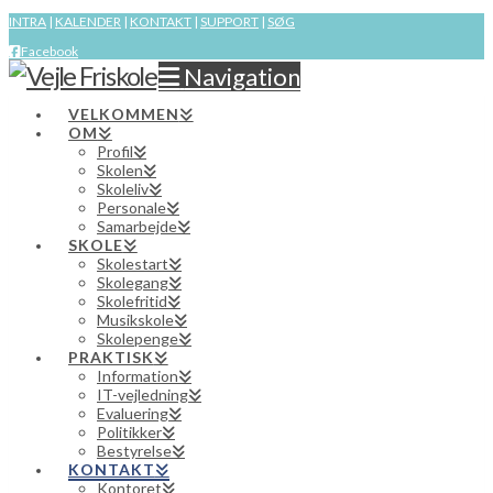
INTRA
|
KALENDER
|
KONTAKT
|
SUPPORT
|
SØG
Facebook
Navigation
VELKOMMEN
OM
Profil
Skolen
Skoleliv
Personale
Samarbejde
SKOLE
Skolestart
Skolegang
Skolefritid
Musikskole
Skolepenge
PRAKTISK
Information
IT-vejledning
Evaluering
Politikker
Bestyrelse
KONTAKT
Kontoret