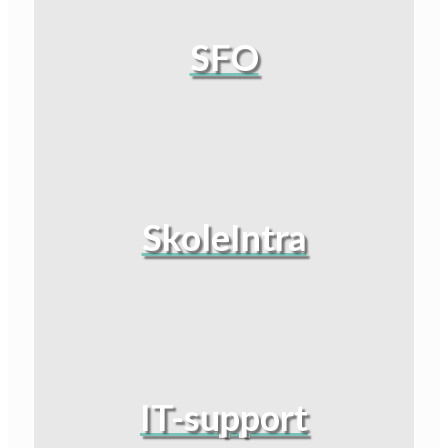
SFO
SkoleIntra
IT-support