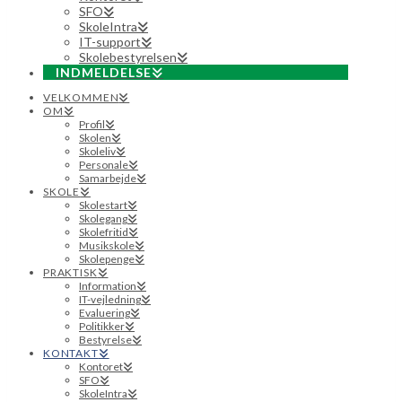
SFO
SkoleIntra
IT-support
Skolebestyrelsen
INDMELDELSE
VELKOMMEN
OM
Profil
Skolen
Skoleliv
Personale
Samarbejde
SKOLE
Skolestart
Skolegang
Skolefritid
Musikskole
Skolepenge
PRAKTISK
Information
IT-vejledning
Evaluering
Politikker
Bestyrelse
KONTAKT
Kontoret
SFO
SkoleIntra