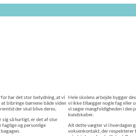
rfor har det stor betydning, at vi
Hele skolens arbejde bygger desud
på at bibringe børnene både viden
vi ikke tillægger nogle fag eller
fremtid der skal blive deres.
vi søger mangfoldigheden i den 
kundskaber.
ig så hurtigt, er det af stor
lke faglige og personlige
Alt dette vægter vi i hverdage
 bagagen.
voksenkontakt, der respekterer b