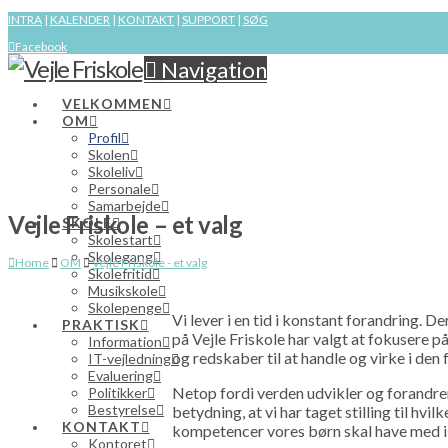
INTRA
|
KALENDER
|
KONTAKT
|
SUPPORT
|
SØG
Facebook
Navigation
VELKOMMEN
OM
Profil
Skolen
Skoleliv
Personale
Samarbejde
Vejle Friskole – et valg
SKOLE
Skolestart
Skolegang
Home
OM
Vejle Friskole - et valg
Skolefritid
Musikskole
Skolepenge
Vi lever i en tid i konstant forandring. De
PRAKTISK
på Vejle Friskole har valgt at fokusere 
Information
og redskaber til at handle og virke i den 
IT-vejledning
Evaluering
Netop fordi verden udvikler og forandrer s
Politikker
Bestyrelse
betydning, at vi har taget stilling til hvi
KONTAKT
kompetencer vores børn skal have med i
Kontoret