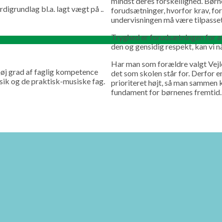
mindst deres forskellighed. Børn
digrundlag bl.a. lagt vægt på ..
forudsætninger, hvorfor krav, for
undervisningen må være tilpasset
Tryghed er forudsætningen for a
den og gensidig respekt, kan vi nå
Har man som forældre valgt Vejle
høj grad af faglig kompetence
det som skolen står for. Derfor 
sik og de praktisk-musiske fag.
prioriteret højt, så man sammen k
fundament for børnenes fremtid.