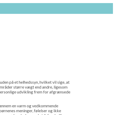
en på et helhedssyn, hvilket vil sige, at
 områder større vægt end andre, ligesom
personlige udvikling frem for afgrænsede
n gennem en varm og vedkommende
ørnenes meninger, følelser og ikke