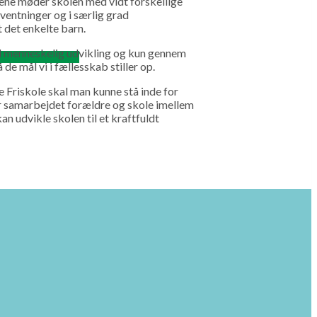
ene møder skolen med vidt forskellige
ventninger og i særlig grad
 det enkelte barn.
l menneskelig udvikling og kun gennem
 de mål vi i fællesskab stiller op.
 Friskole skal man kunne stå inde for
er samarbejdet forældre og skole imellem
an udvikle skolen til et kraftfuldt