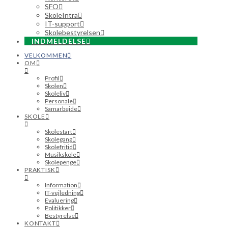
SFO
SkoleIntra
IT-support
Skolebestyrelsen
INDMELDELSE
VELKOMMEN
OM
Profil
Skolen
Skoleliv
Personale
Samarbejde
SKOLE
Skolestart
Skolegang
Skolefritid
Musikskole
Skolepenge
PRAKTISK
Information
IT-vejledning
Evaluering
Politikker
Bestyrelse
KONTAKT