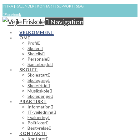
INTRA
|
KALENDER
|
KONTAKT
|
SUPPORT
|
SØG
Facebook
Navigation
VELKOMMEN
OM
Profil
Skolen
Skoleliv
Personale
Samarbejde
SKOLE
Skolestart
Skolegang
Skolefritid
Musikskole
Skolepenge
PRAKTISK
Information
IT-vejledning
Evaluering
Politikker
Bestyrelse
KONTAKT
Kontoret