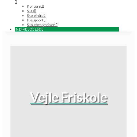
Kontoret
SFO
SkoleIntra
IT-support
Skolebestyrelsen
INDMELDELSE
Vejle Friskole