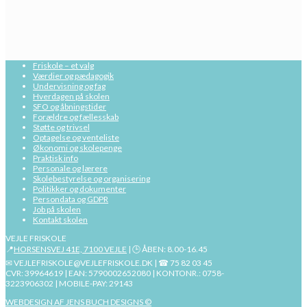
Friskole – et valg
Værdier og pædagogik
Undervisning og fag
Hverdagen på skolen
SFO og åbningstider
Forældre og fællesskab
Støtte og trivsel
Optagelse og venteliste
Økonomi og skolepenge
Praktisk info
Personale og lærere
Skolebestyrelse og organisering
Politikker og dokumenter
Persondata og GDPR
Job på skolen
Kontakt skolen
VEJLE FRISKOLE
📍
HORSENSVEJ 41E, 7100 VEJLE
| 🕒 ÅBEN: 8.00-16.45
✉ VEJLEFRISKOLE@VEJLEFRISKOLE.DK | ☎ 75 82 03 45
CVR: 39964619 | EAN: 5790002652080 | KONTONR.: 0758-
3223906302 | MOBILE-PAY: 29143
WEBDESIGN AF JENS BUCH DESIGNS ©