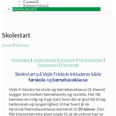
IT-support
Skolebestyrelsen
INDMELDELSE
Skolestart
Home
Skolestart
Skolegang
|
Undervisning
|
Lejrskole
|
Feriekalender
|
Skolepenge
|
Personale
Skolestart på Vejle Friskole inkluderer både
førskole
og
børnehaveklasse
Vejle Friskoles førskole og børnehaveklasse (0. klasse)
bygger bro mellem børnehaveliv og skoleliv. Her får
børnene en rolig og tryg start, hvor der er god tid til leg,
fællesskab og nysgerrighed. Vi har hvert år én
førskole/børnehaveklasse normeret til
20 elever
. Den
lille klassestørrelse giver plads til, at de voksne kan se