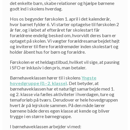
det enkelte barn, skabe relationer og hjælpe børnene
godt ind i skolens hverdag.
Hos os begynder førskolen 1. april i det kalenderår,
hvor barnet fylder 6. Vi starter optagelse til førskolen 2
år før, og i løbet af efteråret før skolestart får
forældrene endelig besked om, hvorvidt deres barn er
optaget på skolen. Vi vægter forældresamarbejdet højt
og inviterer til flere forældremøder inden skolestart og
holder åbent hus for børn og forældre.
Førskolen er et heldagstilbud, hvilket vil sige, at pasning
i SFO er inklusiv i den pris, man betaler.
Børnehaveklassen hører til i skolens
Yngste
hovedgruppe (0.–2. klasse)
. Det betyder, at
børnehaveklassen har et naturligt samarbejde med 1.
og 2. klasse via fælles aktiviteter i hverdagen, ture og
temaforløb på tværs. Derudover er hele hovedgruppen
hvert år på lejrskole sammen. På den måde lærer
børnene både deres egen klasse at kende og bliver
trygge i en større børnegruppe.
I børnehaveklassen arbejder vi med: