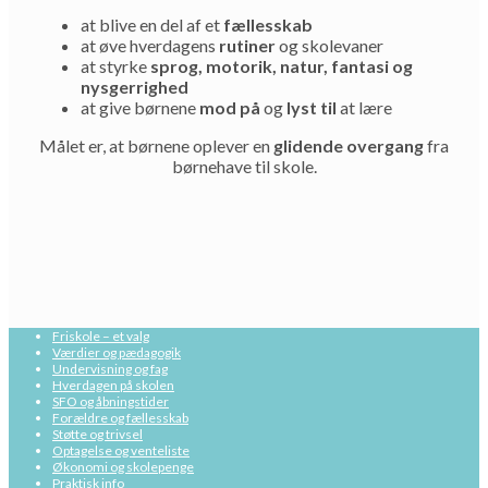
at blive en del af et
fællesskab
at øve hverdagens
rutiner
og skolevaner
at styrke
sprog, motorik, natur, fantasi og
nysgerrighed
at give børnene
mod på
og
lyst til
at lære
Målet er, at børnene oplever en
glidende overgang
fra
børnehave til skole.
Friskole – et valg
Værdier og pædagogik
Undervisning og fag
Hverdagen på skolen
SFO og åbningstider
Forældre og fællesskab
Støtte og trivsel
Optagelse og venteliste
Økonomi og skolepenge
Praktisk info