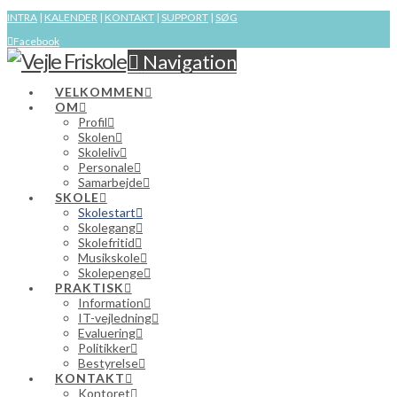
INTRA
|
KALENDER
|
KONTAKT
|
SUPPORT
|
SØG
Facebook
Navigation
VELKOMMEN
OM
Profil
Skolen
Skoleliv
Personale
Samarbejde
SKOLE
Skolestart
Skolegang
Skolefritid
Musikskole
Skolepenge
PRAKTISK
Information
IT-vejledning
Evaluering
Politikker
Bestyrelse
KONTAKT
Kontoret