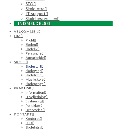
SFO
SkoleIntra
IT-support
Skolebestyrelsen
INDMELDELSE
VELKOMMEN
OM
Profil
Skolen
Skoleliv
Personale
Samarbejde
SKOLE
Skolestart
Skolegang
Skolefritid
Musikskole
Skolepenge
PRAKTISK
Information
IT-vejledning
Evaluering
Politikker
Bestyrelse
KONTAKT
Kontoret
SFO
SkoleIntra