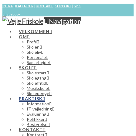
INTRA
|
KALENDER
|
KONTAKT
|
SUPPORT
|
SØG
Facebook
Navigation
VELKOMMEN
OM
Profil
Skolen
Skoleliv
Personale
Samarbejde
SKOLE
Skolestart
Skolegang
Skolefritid
Musikskole
Skolepenge
PRAKTISK
Information
IT-vejledning
Evaluering
Politikker
Bestyrelse
KONTAKT
Kontoret