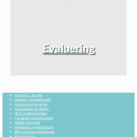
Evaluering
Friskole – et valg
Værdier og pædagogik
Undervisning og fag
Hverdagen på skolen
SFO og åbningstider
Forældre og fællesskab
Støtte og trivsel
Optagelse og venteliste
Økonomi og skolepenge
Praktisk info