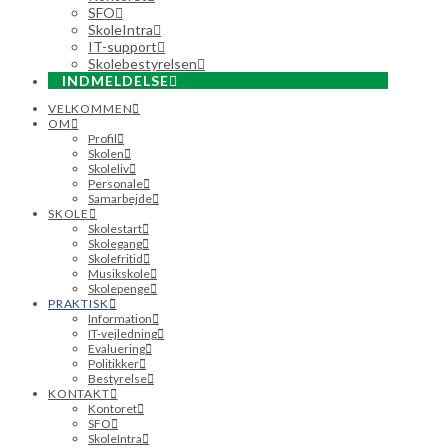
SFO
SkoleIntra
IT-support
Skolebestyrelsen
INDMELDELSE
VELKOMMEN
OM
Profil
Skolen
Skoleliv
Personale
Samarbejde
SKOLE
Skolestart
Skolegang
Skolefritid
Musikskole
Skolepenge
PRAKTISK
Information
IT-vejledning
Evaluering
Politikker
Bestyrelse
KONTAKT
Kontoret
SFO
SkoleIntra