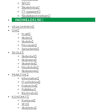
SFO
SkoleIntra
IT-support
Skolebestyrelsen
INDMELDELSE
VELKOMMEN
OM
Profil
Skolen
Skoleliv
Personale
Samarbejde
SKOLE
Skolestart
Skolegang
Skolefritid
Musikskole
Skolepenge
PRAKTISK
Information
IT-vejledning
Evaluering
Politikker
Bestyrelse
KONTAKT
Kontoret
SFO
SkoleIntra