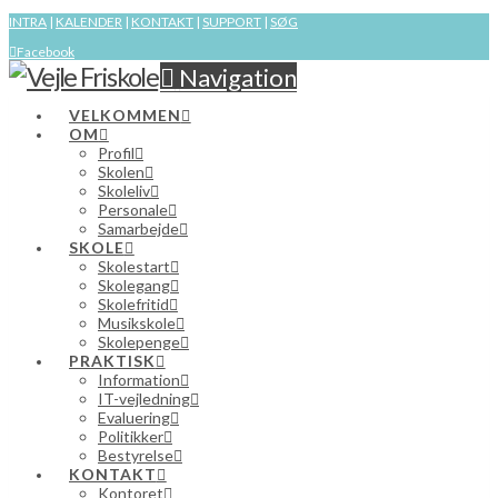
INTRA
|
KALENDER
|
KONTAKT
|
SUPPORT
|
SØG
Facebook
Navigation
VELKOMMEN
OM
Profil
Skolen
Skoleliv
Personale
Samarbejde
SKOLE
Skolestart
Skolegang
Skolefritid
Musikskole
Skolepenge
PRAKTISK
Information
IT-vejledning
Evaluering
Politikker
Bestyrelse
KONTAKT
Kontoret