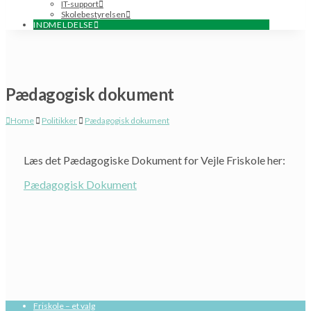
IT-support
Skolebestyrelsen
INDMELDELSE
Pædagogisk dokument
Home
Politikker
Pædagogisk dokument
Læs det Pædagogiske Dokument for Vejle Friskole her:
Pædagogisk D
okument
Friskole – et valg