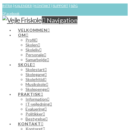
INTRA
|
KALENDER
|
KONTAKT
|
SUPPORT
|
SØG
Facebook
Navigation
VELKOMMEN
OM
Profil
Skolen
Skoleliv
Personale
Samarbejde
SKOLE
Skolestart
Skolegang
Skolefritid
Musikskole
Skolepenge
PRAKTISK
Information
IT-vejledning
Evaluering
Politikker
Bestyrelse
KONTAKT
Kontoret