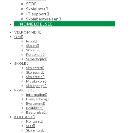
SFO
SkoleIntra
IT-support
Skolebestyrelsen
INDMELDELSE
VELKOMMEN
OM
Profil
Skolen
Skoleliv
Personale
Samarbejde
SKOLE
Skolestart
Skolegang
Skolefritid
Musikskole
Skolepenge
PRAKTISK
Information
IT-vejledning
Evaluering
Politikker
Bestyrelse
KONTAKT
Kontoret
SFO
SkoleIntra