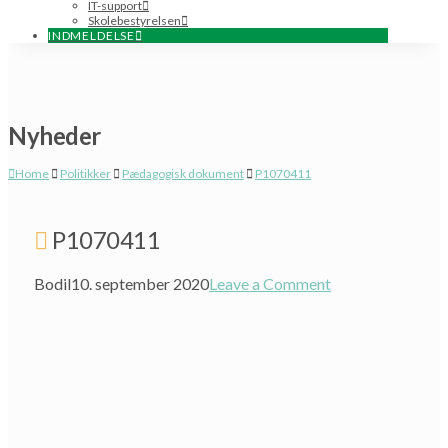
IT-support
Skolebestyrelsen
INDMELDELSE
Nyheder
Home
Politikker
Pædagogisk dokument
P1070411
P1070411
Bodil
10. september 2020
Leave a Comment