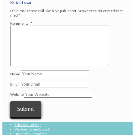
Skriv et svar
Din e-mailadresse vil ikke blive publiceret.
Krævede felter er markeret
med
*
Kommentar
*
Name
Email
Website
Friskole – et valg
Værdier og pædagogik
Undervisning og fag