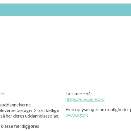
le
Læs mere på:
https://uuv.vejle.dk/
msuddannelserne.
Find oplysninger om muligheder 
 eleverne besøger 2 forskellige
www.ug.dk
å her deres uddannelsesplan.
9. klasse færdiggøres