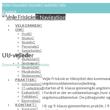
INTRA
|
KALENDER
|
KONTAKT
|
SUPPORT
|
SØG
Facebook
Navigation
VELKOMMEN
OM
Profil
Skolen
Skoleliv
Personale
Samarbejde
UU-vejleder
SKOLE
Skolestart
Skolegang
Home
Samarbejde
UU-vejleder
Skolefritid
Musikskole
Skolepenge
Vejle Friskole er tilknyttet den kommuna
PRAKTISK
ungdomsuddannelsesvejledning.
Information
I starten af 8. klasse gennemgås ungdo
IT-vejledning
Evaluering
I foråret er der en uddannelsesuge, hvor
Politikker
ungdomsuddannelser. De påbegynder ogs
Bestyrelse
KONTAKT
I 8. og 9. klasse gennemføres praktik. I 
Kontoret