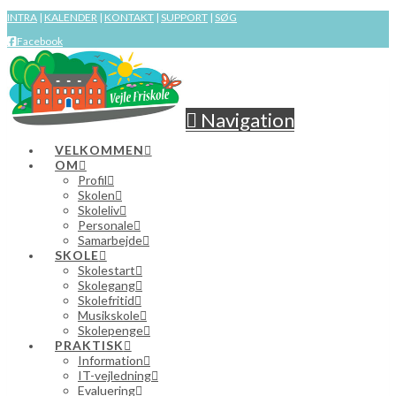
INTRA
|
KALENDER
|
KONTAKT
|
SUPPORT
|
SØG
Facebook
Navigation
VELKOMMEN
OM
Profil
Skolen
Skoleliv
Personale
Samarbejde
SKOLE
Skolestart
Skolegang
Skolefritid
Musikskole
Skolepenge
PRAKTISK
Information
IT-vejledning
Evaluering