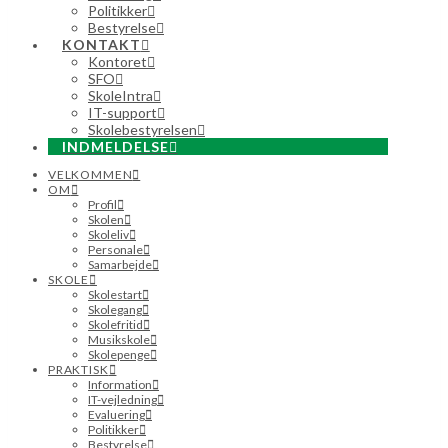
Politikker
Bestyrelse
KONTAKT
Kontoret
SFO
SkoleIntra
IT-support
Skolebestyrelsen
INDMELDELSE
VELKOMMEN
OM
Profil
Skolen
Skoleliv
Personale
Samarbejde
SKOLE
Skolestart
Skolegang
Skolefritid
Musikskole
Skolepenge
PRAKTISK
Information
IT-vejledning
Evaluering
Politikker
Bestyrelse