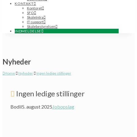
KONTAKT
Kontoret
SFO
SkoleIntra
IT-support
Skolebestyrelsen
INDMELDELSE
Nyheder
Home
Nyheder
Ingen ledige stillinger
Ingen ledige stillinger
Bodil
5. august 2025
Jobopslag