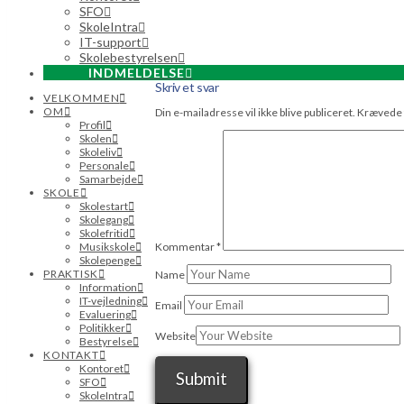
SFO
SkoleIntra
IT-support
Skolebestyrelsen
INDMELDELSE
Skriv et svar
VELKOMMEN
OM
Din e-mailadresse vil ikke blive publiceret.
Krævede 
Profil
Skolen
Skoleliv
Personale
Samarbejde
SKOLE
Skolestart
Skolegang
Skolefritid
Kommentar
*
Musikskole
Skolepenge
PRAKTISK
Name
Information
IT-vejledning
Email
Evaluering
Politikker
Website
Bestyrelse
KONTAKT
Kontoret
SFO
SkoleIntra