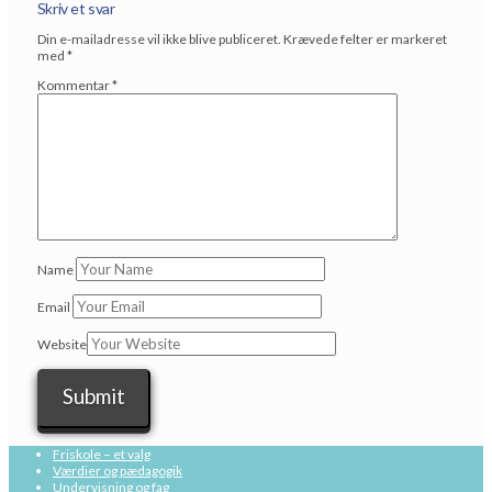
Skriv et svar
Din e-mailadresse vil ikke blive publiceret.
Krævede felter er markeret
med
*
Kommentar
*
Name
Email
Website
Friskole – et valg
Værdier og pædagogik
Undervisning og fag