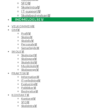
SFO
SkoleIntra
IT-support
Skolebestyrelsen
INDMELDELSE
VELKOMMEN
OM
Profil
Skolen
Skoleliv
Personale
Samarbejde
SKOLE
Skolestart
Skolegang
Skolefritid
Musikskole
Skolepenge
PRAKTISK
Information
IT-vejledning
Evaluering
Politikker
Bestyrelse
KONTAKT
Kontoret
SFO
SkoleIntra