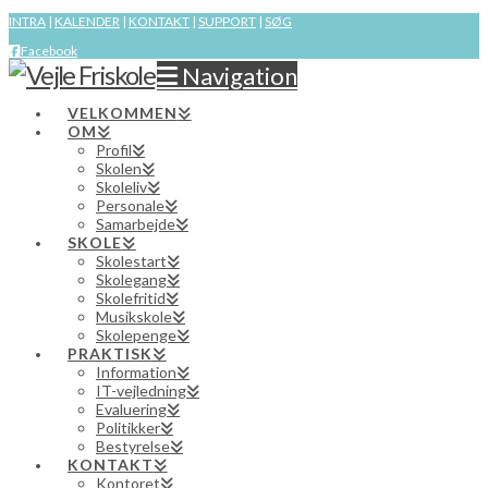
INTRA
|
KALENDER
|
KONTAKT
|
SUPPORT
|
SØG
Facebook
Navigation
VELKOMMEN
OM
Profil
Skolen
Skoleliv
Personale
Samarbejde
SKOLE
Skolestart
Skolegang
Skolefritid
Musikskole
Skolepenge
PRAKTISK
Information
IT-vejledning
Evaluering
Politikker
Bestyrelse
KONTAKT
Kontoret