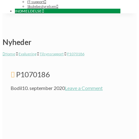
IT-support
Skolebestyrelsen
INDMELDELSE
Nyheder
Home
Evaluering
Tilsynsrapport
P1070186
P1070186
Bodil
10. september 2020
Leave a Comment