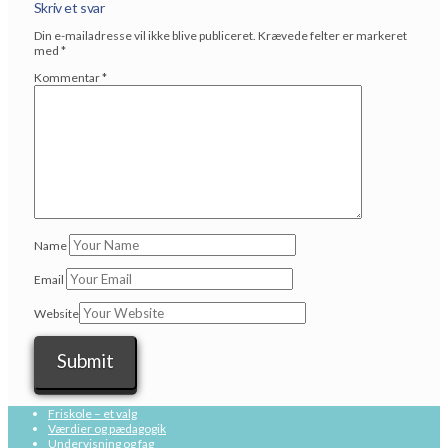
Skriv et svar
Din e-mailadresse vil ikke blive publiceret.
Krævede felter er markeret
med
*
Kommentar
*
Name
Email
Website
Friskole – et valg
Værdier og pædagogik
Undervisning og fag