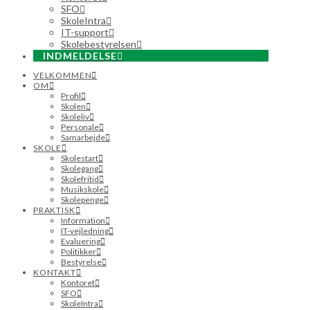
SFO
SkoleIntra
IT-support
Skolebestyrelsen
INDMELDELSE
VELKOMMEN
OM
Profil
Skolen
Skoleliv
Personale
Samarbejde
SKOLE
Skolestart
Skolegang
Skolefritid
Musikskole
Skolepenge
PRAKTISK
Information
IT-vejledning
Evaluering
Politikker
Bestyrelse
KONTAKT
Kontoret
SFO
SkoleIntra