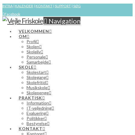
INTRA
|
KALENDER
|
KONTAKT
|
SUPPORT
|
SØG
Facebook
Navigation
VELKOMMEN
OM
Profil
Skolen
Skoleliv
Personale
Samarbejde
SKOLE
Skolestart
Skolegang
Skolefritid
Musikskole
Skolepenge
PRAKTISK
Information
IT-vejledning
Evaluering
Politikker
Bestyrelse
KONTAKT
Kontoret