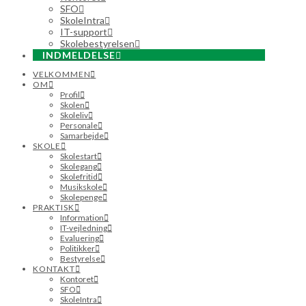
SFO
SkoleIntra
IT-support
Skolebestyrelsen
INDMELDELSE
VELKOMMEN
OM
Profil
Skolen
Skoleliv
Personale
Samarbejde
SKOLE
Skolestart
Skolegang
Skolefritid
Musikskole
Skolepenge
PRAKTISK
Information
IT-vejledning
Evaluering
Politikker
Bestyrelse
KONTAKT
Kontoret
SFO
SkoleIntra