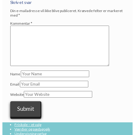
Skriv et svar
Din e-mailadresse vil ikke blive publiceret.
Krævede felter er markeret
med
*
Kommentar
*
Name
Email
Website
Friskole – et valg
Værdier og pædagogik
Undervisning og fag