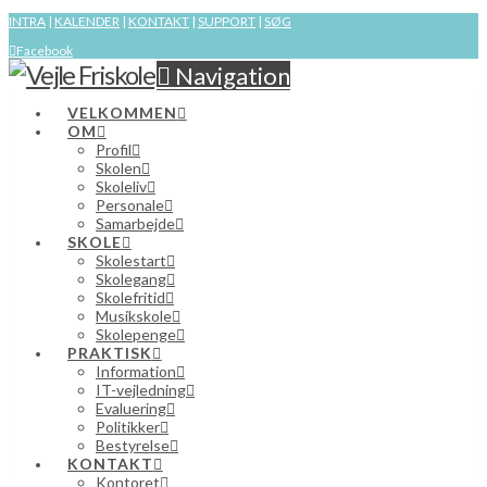
INTRA
|
KALENDER
|
KONTAKT
|
SUPPORT
|
SØG
Facebook
Navigation
VELKOMMEN
OM
Profil
Skolen
Skoleliv
Personale
Samarbejde
SKOLE
Skolestart
Skolegang
Skolefritid
Musikskole
Skolepenge
PRAKTISK
Information
IT-vejledning
Evaluering
Politikker
Bestyrelse
KONTAKT
Kontoret