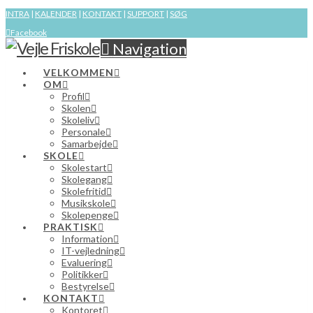
INTRA
|
KALENDER
|
KONTAKT
|
SUPPORT
|
SØG
Facebook
Navigation
VELKOMMEN
OM
Profil
Skolen
Skoleliv
Personale
Samarbejde
SKOLE
Skolestart
Skolegang
Skolefritid
Musikskole
Skolepenge
PRAKTISK
Information
IT-vejledning
Evaluering
Politikker
Bestyrelse
KONTAKT
Kontoret