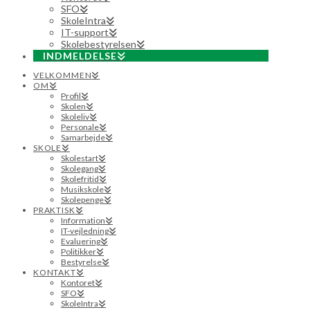
SFO
SkoleIntra
IT-support
Skolebestyrelsen
INDMELDELSE
VELKOMMEN
OM
Profil
Skolen
Skoleliv
Personale
Samarbejde
SKOLE
Skolestart
Skolegang
Skolefritid
Musikskole
Skolepenge
PRAKTISK
Information
IT-vejledning
Evaluering
Politikker
Bestyrelse
KONTAKT
Kontoret
SFO
SkoleIntra