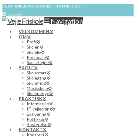
INTRA
|
KALENDER
|
KONTAKT
|
SUPPORT
|
SØG
Facebook
Navigation
VELKOMMEN
OM
Profil
Skolen
Skoleliv
Personale
Samarbejde
SKOLE
Skolestart
Skolegang
Skolefritid
Musikskole
Skolepenge
PRAKTISK
Information
IT-vejledning
Evaluering
Politikker
Bestyrelse
KONTAKT
Kontoret