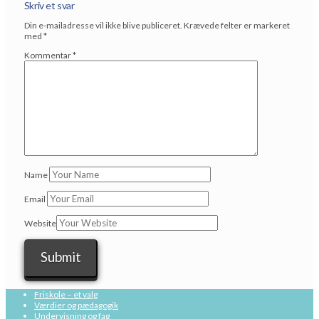
Skriv et svar
Din e-mailadresse vil ikke blive publiceret.
Krævede felter er markeret
med
*
Kommentar
*
Name
Email
Website
Friskole – et valg
Værdier og pædagogik
Undervisning og fag