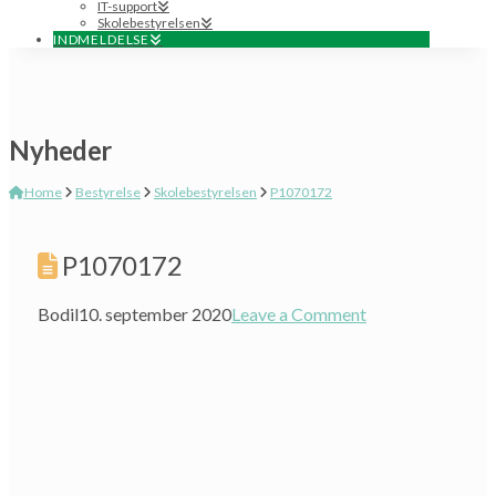
IT-support
Skolebestyrelsen
INDMELDELSE
Nyheder
Home
Bestyrelse
Skolebestyrelsen
P1070172
P1070172
Bodil
10. september 2020
Leave a Comment